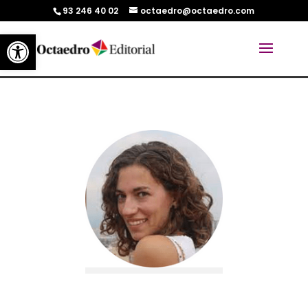
93 246 40 02
octaedro@octaedro.com
Abrir barra de herramientas