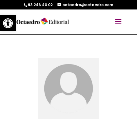
93 246 40 02
octaedro@octaedro.com
Abrir barra de herramientas