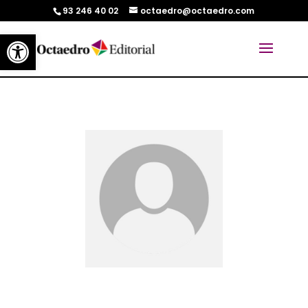
93 246 40 02
octaedro@octaedro.com
Abrir barra de herramientas