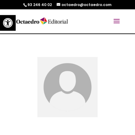
93 246 40 02
octaedro@octaedro.com
Abrir barra de herramientas