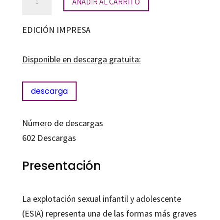
AÑADIR AL CARRITO
de
detección
EDICIÓN IMPRESA
y
actuación
Disponible en descarga gratuita:
ante
la
descarga
explotación
sexual
Número de descargas
infantil
602
Descargas
y
adolescente
Presentación
cantidad
La explotación sexual infantil y adolescente
(ESIA) representa una de las formas más graves