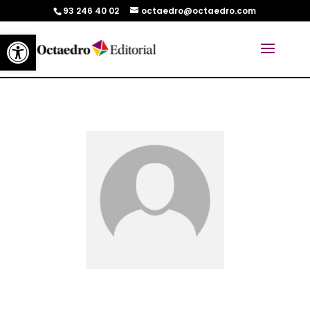
93 246 40 02
octaedro@octaedro.com
Abrir barra de herramientas