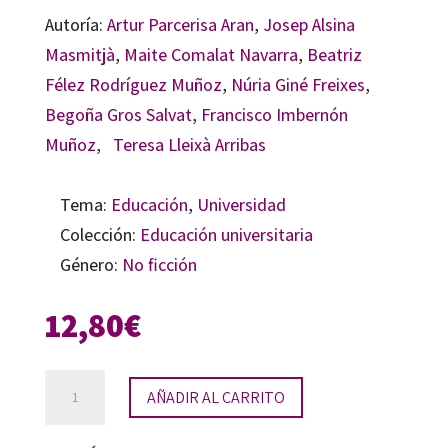
Autoría:
Artur Parcerisa Aran
,
Josep Alsina
Masmitjà
,
Maite Comalat Navarra
,
Beatriz
Félez Rodríguez Muñoz
,
Núria Giné Freixes
,
Begoña Gros Salvat
,
Francisco Imbernón
Muñoz
,
Teresa Lleixà Arribas
Tema:
Educación
,
Universidad
Colección:
Educación universitaria
Género:
No ficción
12,80
€
Materiales
AÑADIR AL CARRITO
para
la