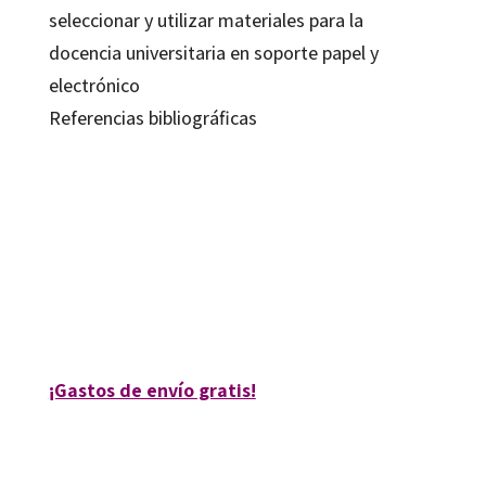
seleccionar y utilizar materiales para la
docencia universitaria en soporte papel y
electrónico
Referencias bibliográficas
Artur Parcerisa Aran; Beatriz Félez Rodríguez Muñoz; Begoña Gros Salvat;
Francisco Imbernón Muñoz; Josep Alsina Masmitjà; Maite Comalat Navarra;
Núria Giné Freixes; Teresa Lleixà Arribas
9788480637442
10163-0
¡Gastos de envío gratis!