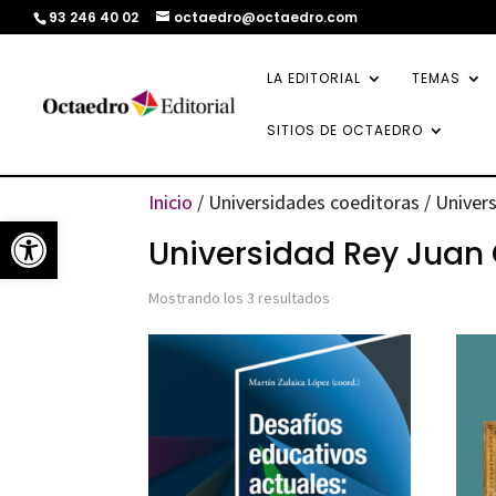
93 246 40 02
octaedro@octaedro.com
LA EDITORIAL
TEMAS
SITIOS DE OCTAEDRO
Inicio
/ Universidades coeditoras / Univers
Abrir barra de herramientas
Universidad Rey Juan 
Ordenado
Mostrando los 3 resultados
por
los
últimos