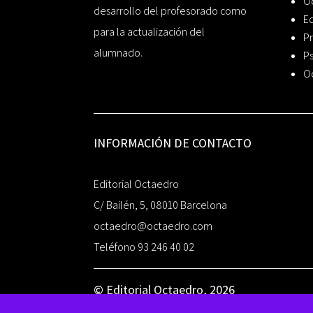
O
desarrollo del profesorado como
Ed
para la actualización del
Pr
alumnado.
Ps
O
INFORMACIÓN DE CONTACTO
Editorial Octaedro
C/ Bailén, 5, 08010 Barcelona
octaedro@octaedro.com
Teléfono 93 246 40 02
© Editorial Octaedro, 2026