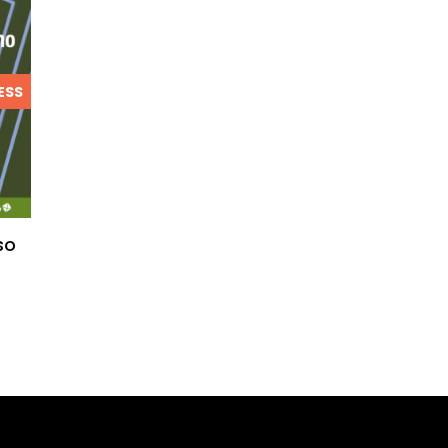
ESS
so