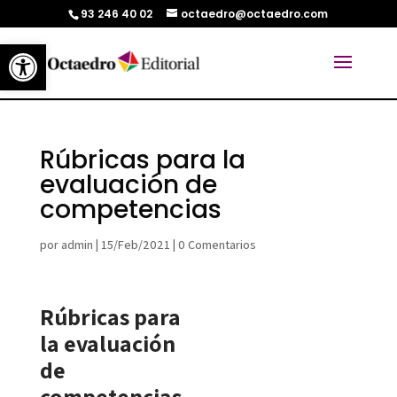
93 246 40 02
octaedro@octaedro.com
Abrir barra de herramientas
Rúbricas para la
evaluación de
competencias
por
admin
|
15/Feb/2021
|
0 Comentarios
Rúbricas para
la evaluación
de
competencias