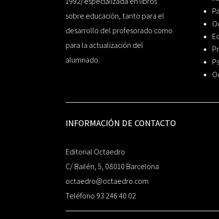
1992) especializada en libros
P
sobre educación, tanto para el
O
desarrollo del profesorado como
Ed
para la actualización del
Pr
alumnado.
Ps
O
INFORMACIÓN DE CONTACTO
Editorial Octaedro
C/ Bailén, 5, 08010 Barcelona
octaedro@octaedro.com
Teléfono 93 246 40 02