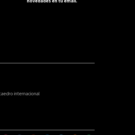
novedades en tu email.
taedro internacional