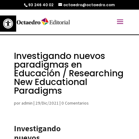
93 246 40 02
octaedro@octaedro.com
Abrir barra de herramientas
Investigando nuevos
paradigmas en
Educación / Researching
New Educational
Paradigms
por
admin
|
29/Dic/2021
|
0 Comentarios
Investigando
nuevos