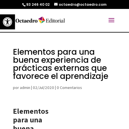
93 246 40 02
octaedro@octaedro.com
Abrir barra de herramientas
Elementos para una
buena experiencia de
prácticas externas que
favorece el aprendizaje
por
admin
|
02/Jul/2020
|
0 Comentarios
Elementos
para una
buena