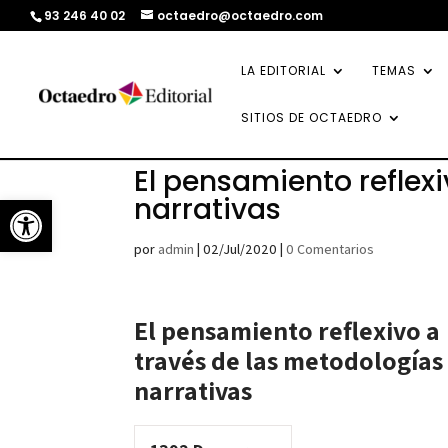
93 246 40 02
octaedro@octaedro.com
LA EDITORIAL
TEMAS
SITIOS DE OCTAEDRO
El pensamiento reflex
Abrir barra de herramientas
narrativas
por
admin
|
02/Jul/2020
|
0 Comentarios
El pensamiento reflexivo a
través de las metodologías
narrativas