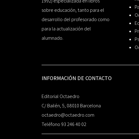
1992) especializada en libros
P
sobre educación, tanto para el
O
desarrollo del profesorado como
Ed
para la actualización del
Pr
alumnado.
Ps
O
INFORMACIÓN DE CONTACTO
Editorial Octaedro
C/ Bailén, 5, 08010 Barcelona
octaedro@octaedro.com
Teléfono 93 246 40 02