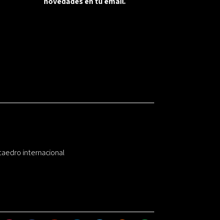
novedades en tu email.
taedro internacional