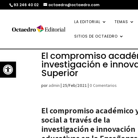
93 246 40 02
octaedro@octaedro.com
LA EDITORIAL
TEMAS
SITIOS DE OCTAEDRO
El compromiso académi
Abrir barra de herramientas
investigación e innov
Superior
por
admin
|
25/Feb/2021
|
0 Comentarios
El compromiso académico 
social a través de la
investigación e innovación