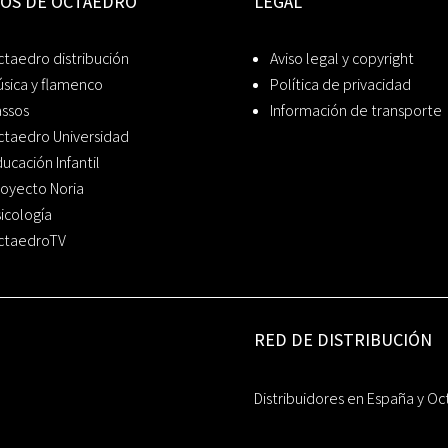
IOS DE OCTAEDRO
LEGAL
taedro distribución
Aviso legal y copyright
sica y flamenco
Política de privacidad
assos
Información de transporte
ctaedro Universidad
ucación Infantil
oyecto Noria
icología
ctaedroTV
RED DE DISTRIBUCIÓN
Distribuidores en España y Oc