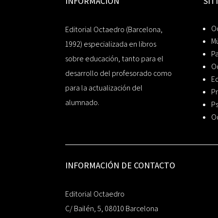
INFORMACIÓN
SIT
Oc
Editorial Octaedro (Barcelona,
Mú
1992) especializada en libros
P
sobre educación, tanto para el
O
desarrollo del profesorado como
Ed
para la actualización del
Pr
alumnado.
Ps
O
INFORMACIÓN DE CONTACTO
Editorial Octaedro
C/ Bailén, 5, 08010 Barcelona