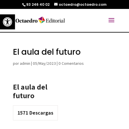
93 246 40 02
octaedro@octaedro.com
Abrir barra de herramientas
El aula del futuro
por
admin
|
05/May/2023
|
0 Comentarios
El aula del
futuro
1571
Descargas