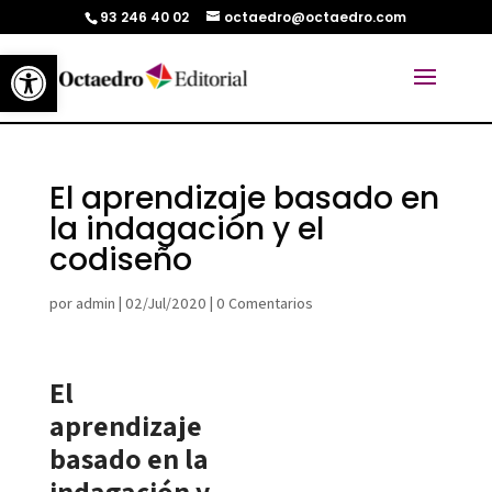
93 246 40 02
octaedro@octaedro.com
Abrir barra de herramientas
El aprendizaje basado en
la indagación y el
codiseño
por
admin
|
02/Jul/2020
|
0 Comentarios
El
aprendizaje
basado en la
indagación y