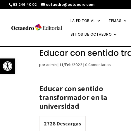
93 246 40 02
octaedro@octaedro.com
LA EDITORIAL
TEMAS
SITIOS DE OCTAEDRO
Educar con sentido tr
Abrir barra de herramientas
por
admin
|
11/Feb/2022
|
0 Comentarios
Educar con sentido
transformador en la
universidad
2728
Descargas