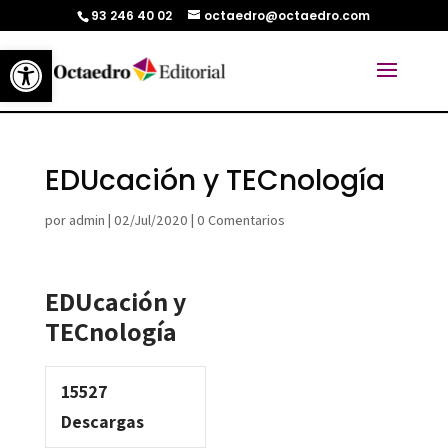
93 246 40 02
octaedro@octaedro.com
Abrir barra de herramientas
EDUcación y TECnología
por
admin
|
02/Jul/2020
|
0 Comentarios
EDUcación y
TECnología
15527
Descargas