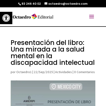
93 246 40 02
octaedro@octaedro.com
Abrir barra de herramientas
Presentación del libro:
Una mirada a la salud
mental en la
discapacidad intelectual
por
Octaedro1
|
22/Sep/2025
|
Actividades
|
0 Comentarios