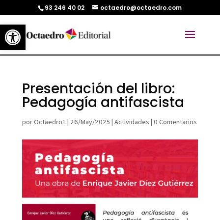
93 246 40 02
octaedro@octaedro.com
Abrir barra de herramientas
Presentación del libro:
Pedagogía antifascista
por
Octaedro1
|
26/May/2025
|
Actividades
|
0 Comentarios