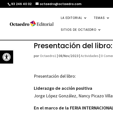
93 246 40 02
octaedro@octaedro.com
LA EDITORIAL
TEMAS
SITIOS DE OCTAEDRO
Presentación del libro
Abrir barra de herramientas
por
Octaedro1
|
08/Nov/2023
|
Actividades
|
0 Comen
Presentación del libro:
Liderazgo de acción positiva
Jorge López González, Nancy Picazo Villa
En el marco de la FERIA INTERNACION