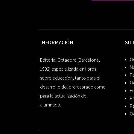
INFORMACIÓN
SIT
Oc
Editorial Octaedro (Barcelona,
Mú
1992) especializada en libros
P
sobre educación, tanto para el
O
desarrollo del profesorado como
Ed
para la actualización del
Pr
alumnado.
Ps
O