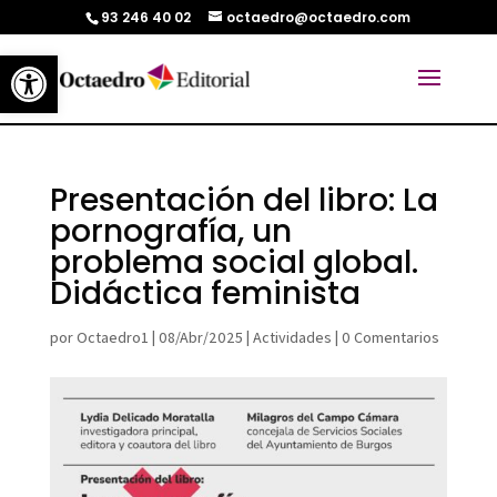
93 246 40 02
octaedro@octaedro.com
Abrir barra de herramientas
Presentación del libro: La
pornografía, un
problema social global.
Didáctica feminista
por
Octaedro1
|
08/Abr/2025
|
Actividades
|
0 Comentarios