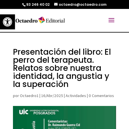
93 246 40 02
octaedro@octaedro.com
Abrir barra de herramientas
Presentación del libro: El
perro del terapeuta.
Relatos sobre nuestra
identidad, la angustia y
la superación
por
Octaedro1
|
16/Abr/2025
|
Actividades
|
0 Comentarios