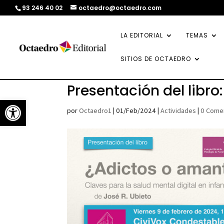
93 246 40 02
octaedro@octaedro.com
LA EDITORIAL
TEMAS
SITIOS DE OCTAEDRO
Presentación del libr
Abrir barra de herramientas
por
Octaedro1
|
01/Feb/2024
|
Actividades
|
0 Come