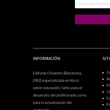
INFORMACIÓN
SIT
Oc
Editorial Octaedro (Barcelona,
Mú
1992) especializada en libros
P
sobre educación, tanto para el
O
desarrollo del profesorado como
Ed
para la actualización del
Pr
alumnado.