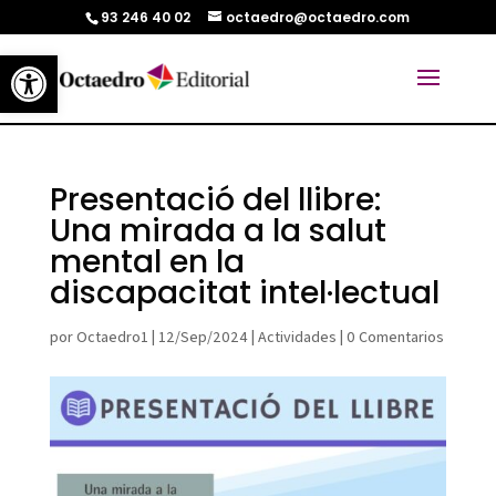
93 246 40 02
octaedro@octaedro.com
Abrir barra de herramientas
Presentació del llibre:
Una mirada a la salut
mental en la
discapacitat intel·lectual
por
Octaedro1
|
12/Sep/2024
|
Actividades
|
0 Comentarios