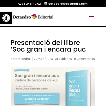
93 246 40 02
octaedro@octaedro.com
Abrir barra de herramientas
Presentació del llibre
‘Soc gran i encara puc
por
Octaedro1
|
22/Sep/2025
|
Actividades
|
0 Comentarios