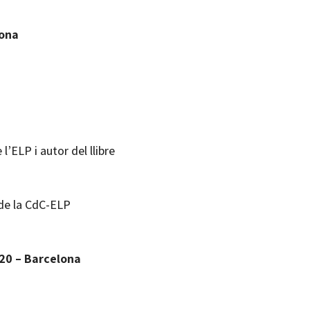
lona
l’ELP i autor del llibre
 de la CdC-ELP
 20 – Barcelona