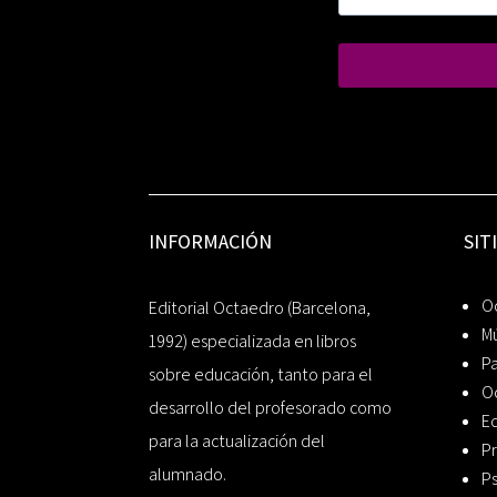
INFORMACIÓN
SIT
Oc
Editorial Octaedro (Barcelona,
Mú
1992) especializada en libros
P
sobre educación, tanto para el
O
desarrollo del profesorado como
Ed
para la actualización del
Pr
alumnado.
Ps