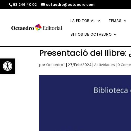
93 246 40 02
octaedro@octaedro.com
LA EDITORIAL
TEMAS
SITIOS DE OCTAEDRO
Presentació del llibre
Abrir barra de herramientas
por
Octaedro1
|
27/Feb/2024
|
Actividades
|
0 Come