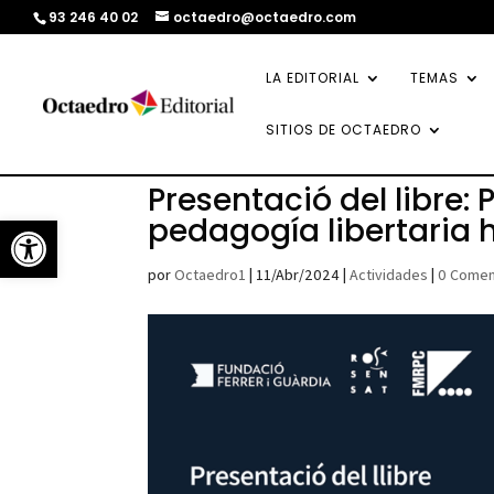
93 246 40 02
octaedro@octaedro.com
LA EDITORIAL
TEMAS
SITIOS DE OCTAEDRO
Presentació del libre:
Abrir barra de herramientas
pedagogía libertaria 
por
Octaedro1
|
11/Abr/2024
|
Actividades
|
0 Comen