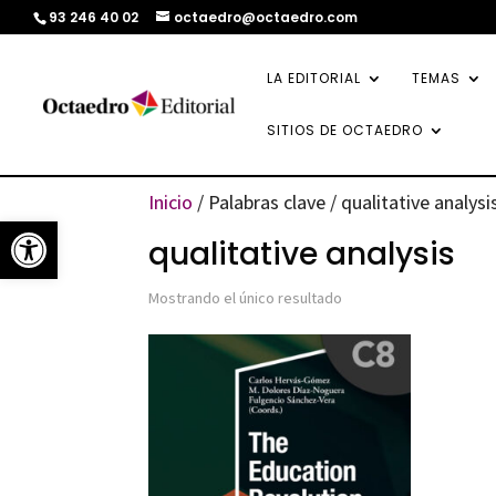
93 246 40 02
octaedro@octaedro.com
LA EDITORIAL
TEMAS
SITIOS DE OCTAEDRO
Inicio
/ Palabras clave / qualitative analysi
Abrir barra de herramientas
qualitative analysis
Mostrando el único resultado