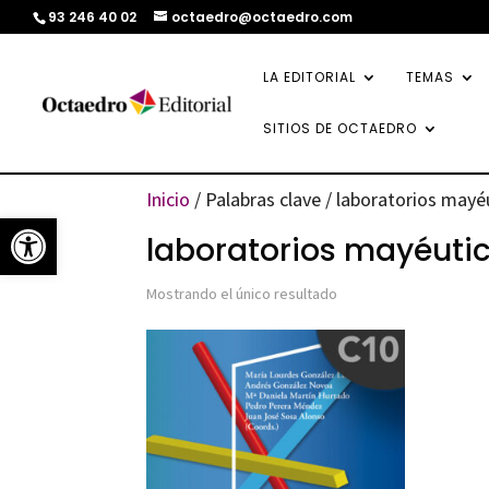
93 246 40 02
octaedro@octaedro.com
LA EDITORIAL
TEMAS
SITIOS DE OCTAEDRO
Inicio
/ Palabras clave / laboratorios mayé
Abrir barra de herramientas
laboratorios mayéuti
Mostrando el único resultado