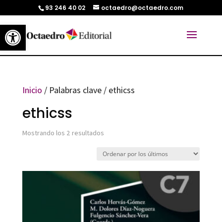
93 246 40 02
octaedro@octaedro.com
Abrir barra de herramientas
Inicio
/ Palabras clave / ethicss
ethicss
Ordenado
Mostrando los 2 resultados
por
los
últimos