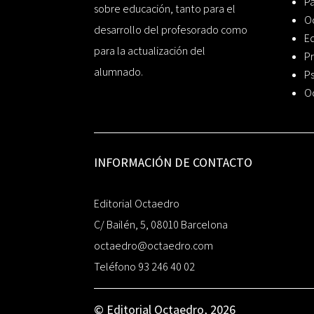
P
sobre educación, tanto para el
O
desarrollo del profesorado como
Ed
para la actualización del
Pr
alumnado.
Ps
O
INFORMACIÓN DE CONTACTO
Editorial Octaedro
C/ Bailén, 5, 08010 Barcelona
octaedro@octaedro.com
Teléfono 93 246 40 02
© Editorial Octaedro, 2026