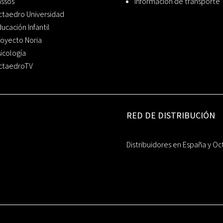
assos
Información de transporte
ctaedro Universidad
ucación Infantil
oyecto Noria
icología
ctaedroTV
RED DE DISTRIBUCIÓN
Distribuidores en España y Oc