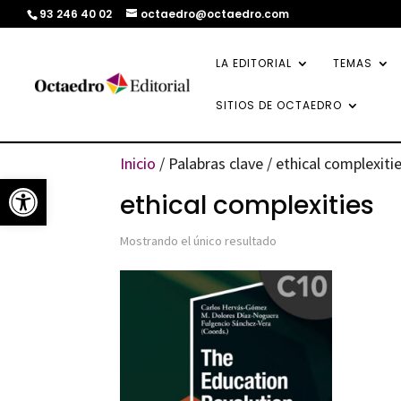
93 246 40 02
octaedro@octaedro.com
LA EDITORIAL
TEMAS
SITIOS DE OCTAEDRO
Inicio
/ Palabras clave / ethical complexiti
Abrir barra de herramientas
ethical complexities
Mostrando el único resultado