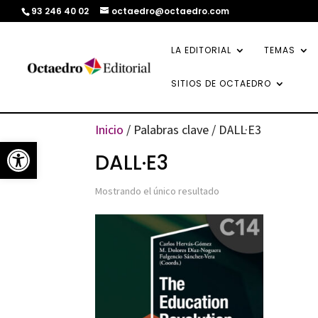
93 246 40 02
octaedro@octaedro.com
LA EDITORIAL
TEMAS
SITIOS DE OCTAEDRO
Inicio
/ Palabras clave / DALL·E3
Abrir barra de herramientas
DALL·E3
Mostrando el único resultado