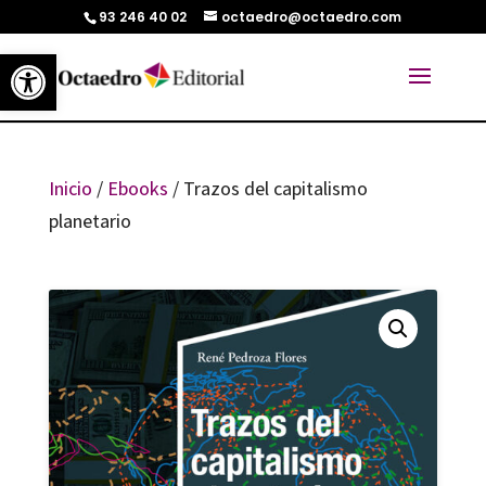
93 246 40 02
octaedro@octaedro.com
Abrir barra de herramientas
Inicio
/
Ebooks
/ Trazos del capitalismo
planetario