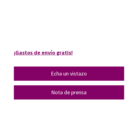
René Pedroza Flores
9788410054158
09609-1
¡Gastos de envío gratis!
Echa un vistazo
Nota de prensa