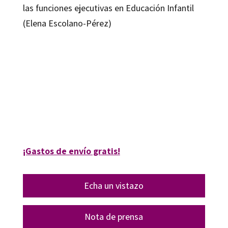
las funciones ejecutivas en Educación Infantil
(Elena Escolano-Pérez)
Alejandro Quintas Hijós; Cecilia Latorre Cosculluela
9788418615757
9788419023124
16297-0
16297-4
¡Gastos de envío gratis!
Echa un vistazo
Nota de prensa