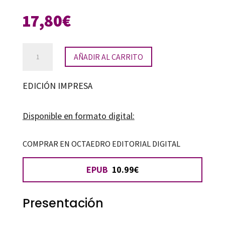
17,80
€
Tecnología
AÑADIR AL CARRITO
educativa
en
EDICIÓN IMPRESA
Pedagogía
Hospitalaria
Disponible en formato digital:
cantidad
COMPRAR EN OCTAEDRO EDITORIAL DIGITAL
EPUB
10.99€
Presentación