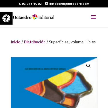
93 246 40 02
octaedro@octaedro.com
Abrir barra de herramientas
Inicio
/
Distribución
/ Superfícies, volums i línies