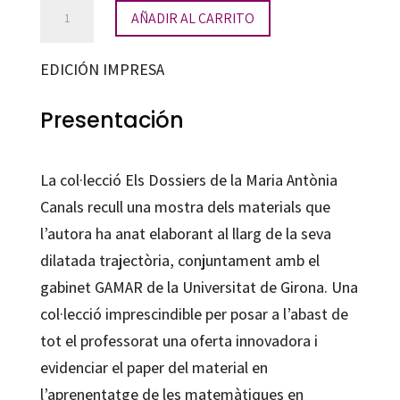
Superfícies,
AÑADIR AL CARRITO
volums
i
EDICIÓN IMPRESA
línies
cantidad
Presentación
La col·lecció Els Dossiers de la Maria Antònia
Canals recull una mostra dels materials que
l’autora ha anat elaborant al llarg de la seva
dilatada trajectòria, conjuntament amb el
gabinet GAMAR de la Universitat de Girona. Una
col·lecció imprescindible per posar a l’abast de
tot el professorat una oferta innovadora i
evidenciar el paper del material en
l’aprenentatge de les matemàtiques en