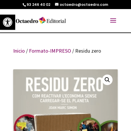
93 246 40 02
octaedro@octaedro.com
Abrir barra de herramientas
Inicio
/
Formato-IMPRESO
/ Residu zero