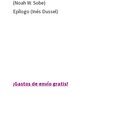
(Noah W. Sobe)
Epílogo (Inés Dussel)
Felicitas Acosta; Guillermo Ramón Ruiz
9788499217987
9788499217994
10261-0
10261-4
¡Gastos de envío gratis!