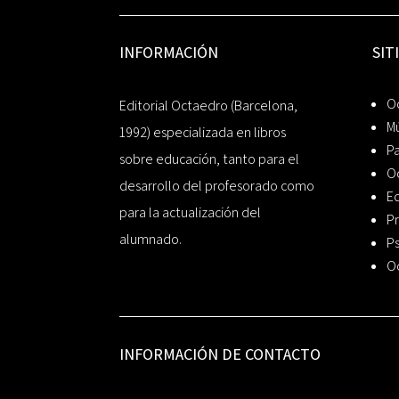
INFORMACIÓN
SIT
Oc
Editorial Octaedro (Barcelona,
Mú
1992) especializada en libros
P
sobre educación, tanto para el
O
desarrollo del profesorado como
Ed
para la actualización del
Pr
alumnado.
Ps
O
INFORMACIÓN DE CONTACTO