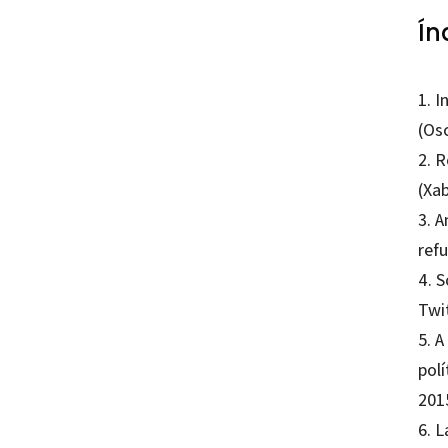
Ín
1. 
(Os
2. R
(Xab
3. A
ref
4. S
Twi
5. 
pol
201
6. 