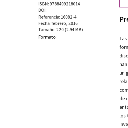
ISBN: 9788499218014
DOI:
Referencia: 16082-4
Pr
Fecha: febrero, 2016
Tamaño: 220 (2.94 MB)
Formato:
Las
for
dis
han
un 
rel
com
de c
ento
los
inv