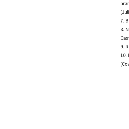
bra
(Ju
7. B
8. N
Cas
9. 
10. 
(Co
Oscar 
97884
97884
16082
16082