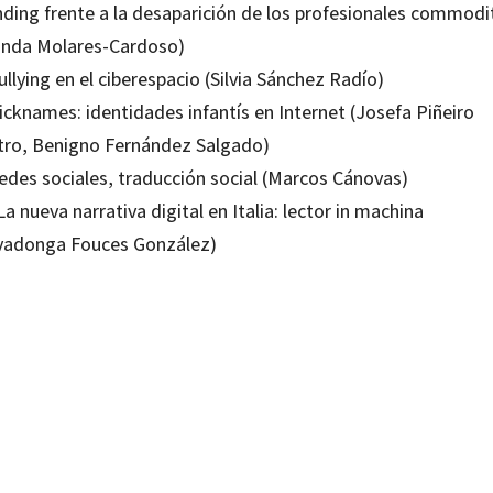
nding frente a la desaparición de los profesionales commodi
linda Molares-Cardoso)
ullying en el ciberespacio (Silvia Sánchez Radío)
icknames: identidades infantís en Internet (Josefa Piñeiro
tro, Benigno Fernández Salgado)
Redes sociales, traducción social (Marcos Cánovas)
La nueva narrativa digital en Italia: lector in machina
vadonga Fouces González)
Días Fouces; Pilar García Soidán
99218007
99218014
-0
-4