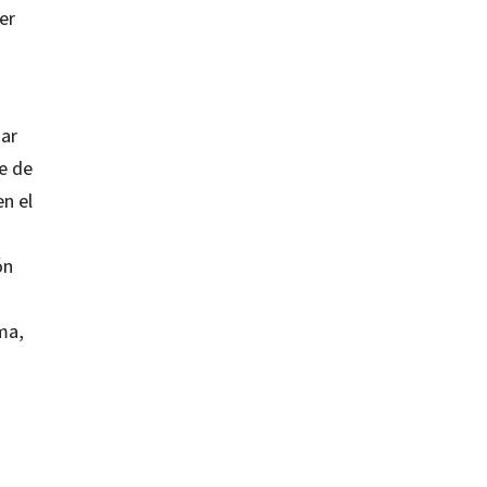
er
nar
e de
n el
n
ón
ma,