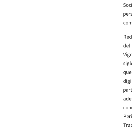
Soc
per
com
Rede
del
Vig
sig
que
digi
par
ade
con
Peri
Trad