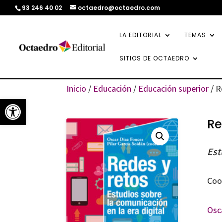
93 246 40 02
octaedro@octaedro.com
LA EDITORIAL
TEMAS
SITIOS DE OCTAEDRO
Inicio
/
Educación
/
Educación superior
/ R
Abrir barra de herramientas
Re
Est
Coo
Osc