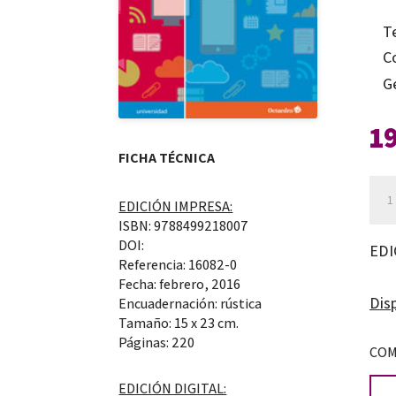
T
C
G
1
FICHA TÉCNICA
Red
EDICIÓN IMPRESA:
y
ISBN: 9788499218007
ret
DOI:
EDI
Referencia: 16082-0
can
Fecha: febrero, 2016
Disp
Encuadernación: rústica
Tamaño: 15 x 23 cm.
Páginas: 220
COM
EDICIÓN DIGITAL: