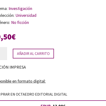
ema:
Investigación
olección:
Universidad
énero:
No ficción
9,50
€
es
AÑADIR AL CARRITO
os
CIÓN IMPRESA
tidad
onible en formato digital:
PRAR EN OCTAEDRO EDITORIAL DIGITAL