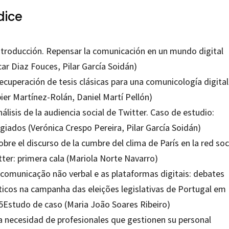
dice
Introducción. Repensar la comunicación en un mundo digital
car Diaz Fouces,
Pilar García Soidán
)
ecuperación de tesis clásicas para una comunicología digital
ier Martínez-Rolán, Daniel Martí Pellón)
nálisis de la audiencia social de Twitter. Caso de estudio:
ugiados (Verónica Crespo Pereira,
Pilar García Soidán
)
obre el discurso de la cumbre del clima de París en la red soc
tter: primera cala (Mariola Norte Navarro)
A comunicação não verbal e as plataformas digitais: debates
íticos na campanha das eleições legislativas de Portugal em
5Estudo de caso (Maria João Soares Ribeiro)
La necesidad de profesionales que gestionen su personal