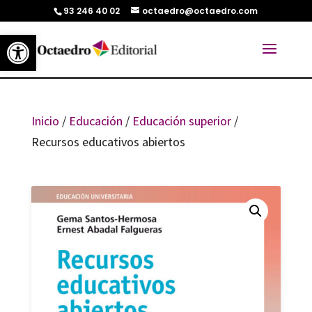
93 246 40 02
octaedro@octaedro.com
Abrir barra de herramientas
Inicio
/
Educación
/
Educación superior
/
Recursos educativos abiertos