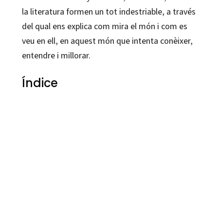
la literatura formen un tot indestriable, a través
del qual ens explica com mira el món i com es
veu en ell, en aquest món que intenta conèixer,
entendre i millorar.
Índice
Jaume Cela
9788499213835
9788499214580
9788499214573
80139-0
80139-4
80139-1