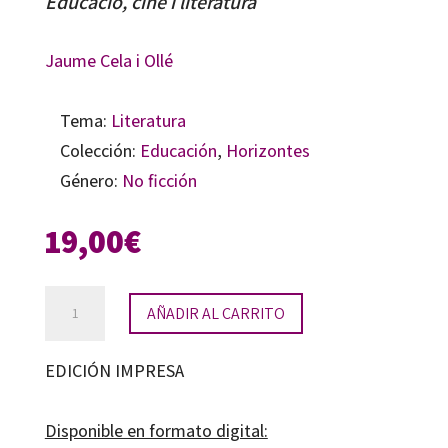
Educació, cine i literatura
Jaume Cela i Ollé
Tema:
Literatura
Colección:
Educación
,
Horizontes
Género:
No ficción
19,00
€
Quadern
AÑADIR AL CARRITO
de
dilluns
EDICIÓN IMPRESA
cantidad
Disponible en formato digital: