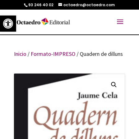
93 246 40 02
octaedro@octaedro.com
Abrir barra de herramientas
Inicio
/
Formato-IMPRESO
/ Quadern de dilluns