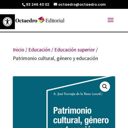
93 246 40 02
octaedro@octaedro.com
Abrir barra de herramientas
Inicio
/
Educación
/
Educación superior
/
Patrimonio cultural, género y educación