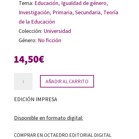
Tema:
Educación
,
Igualdad de género
,
Investigación
,
Primaria
,
Secundaria
,
Teoría
de la Educación
Colección:
Universidad
Género:
No ficción
14,50
€
Patrimonio
AÑADIR AL CARRITO
cultural,
género
EDICIÓN IMPRESA
y
educación
Disponible en formato digital:
cantidad
COMPRAR EN OCTAEDRO EDITORIAL DIGITAL