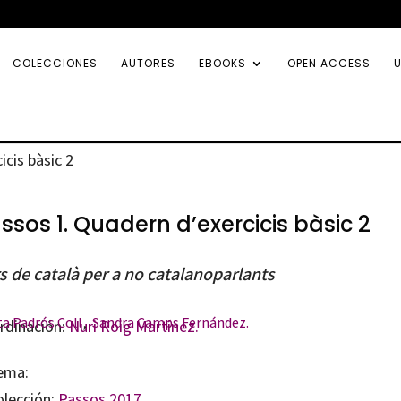
COLECCIONES
AUTORES
EBOOKS
OPEN ACCESS
U
icis bàsic 2
ssos 1. Quadern d’exercicis bàsic 2
s de català per a no catalanoparlants
a Padrós Coll
,
Sandra Camps Fernández.
rdinación:
Nuri Roig Martínez.
ema:
olección:
Passos 2017