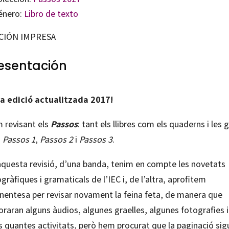
énero:
Libro de texto
CIÓN IMPRESA
esentación
a edició actualitzada 2017!
 revisant els
Passos
: tant els llibres com els quaderns i les 
s
Passos 1
,
Passos 2
i
Passos 3
.
aquesta revisió, d’una banda, tenim en compte les novetats
gràfiques i gramaticals de l’IEC i, de l’altra, aprofitem
inentesa per revisar novament la feina feta, de manera que
oraran alguns àudios, algunes graelles, algunes fotografies i
 quantes activitats, però hem procurat que la paginació sig