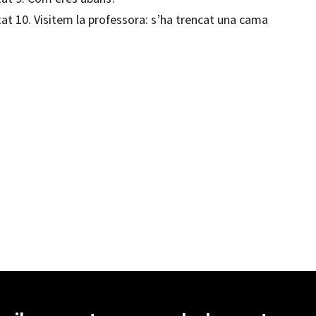
at 10. Visitem la professora: s’ha trencat una cama
Padrós Coll; Nuri Roig Martínez; Sandra Camps Fernández
99219592
-0