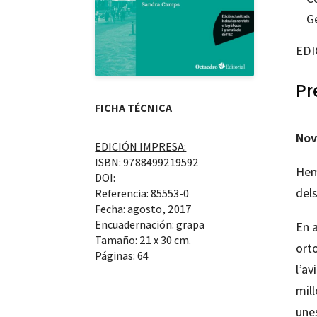
G
EDI
Pr
FICHA TÉCNICA
Nov
EDICIÓN IMPRESA:
ISBN: 9788499219592
Hem
DOI:
del
Referencia: 85553-0
Fecha: agosto, 2017
Encuadernación: grapa
En 
Tamaño: 21 x 30 cm.
orto
Páginas: 64
l’av
mill
unes