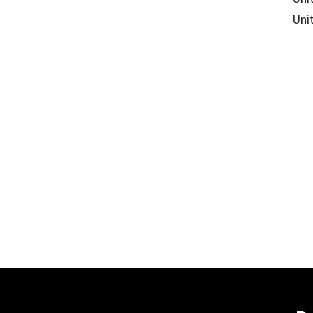
Unit
Marta 
97884
85553