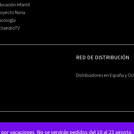
ucación Infantil
oyecto Noria
icología
ctaedroTV
RED DE DISTRIBUCIÓN
Distribuidores en España y Oc
por vacaciones. No se servirán pedidos del 10 al 23 agosto.