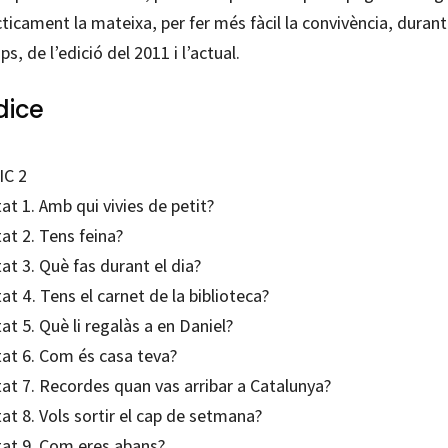
ticament la mateixa, per fer més fàcil la convivència, durant
s, de l’edició del 2011 i l’actual.
dice
IC 2
at 1. Amb qui vivies de petit?
at 2. Tens feina?
at 3. Què fas durant el dia?
at 4. Tens el carnet de la biblioteca?
at 5. Què li regalàs a en Daniel?
tat 6. Com és casa teva?
tat 7. Recordes quan vas arribar a Catalunya?
at 8. Vols sortir el cap de setmana?
tat 9. Com eres abans?