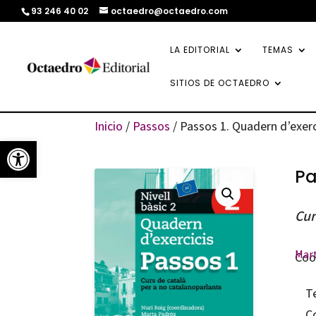
93 246 40 02
octaedro@octaedro.com
LA EDITORIAL
TEMAS
SITIOS DE OCTAEDRO
Inicio
/
Passos
/ Passos 1. Quadern d’exerc
Abrir barra de herramientas
Pa
Cur
Mart
Coo
T
C