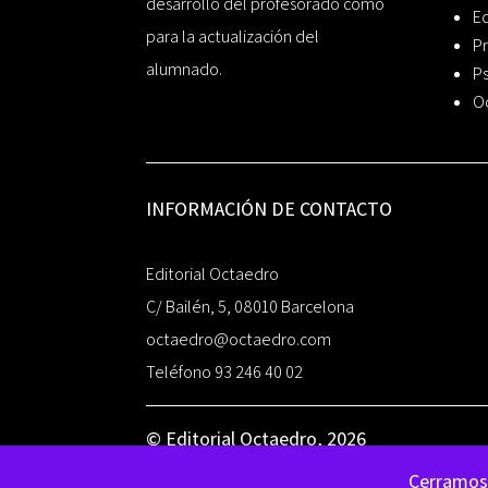
desarrollo del profesorado como
Ed
para la actualización del
Pr
alumnado.
Ps
O
INFORMACIÓN DE CONTACTO
Editorial Octaedro
C/ Bailén, 5, 08010 Barcelona
octaedro@octaedro.com
Teléfono 93 246 40 02
© Editorial Octaedro, 2026
Cerramos 