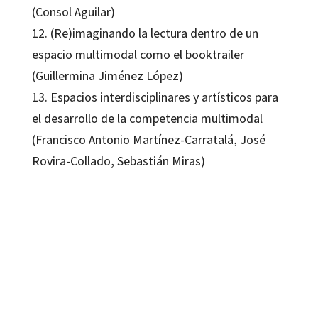
(Consol Aguilar)
12. (Re)imaginando la lectura dentro de un
espacio multimodal como el booktrailer
(Guillermina Jiménez López)
13. Espacios interdisciplinares y artísticos para
el desarrollo de la competencia multimodal
(Francisco Antonio Martínez-Carratalá, José
Rovira-Collado, Sebastián Miras)
Aída Bárbara Parrales Rodríguez, Begoña Camblor Pandiella, Roberto Avello
Rodríguez
9788419900524
9788419900531
09582-0
09582-1