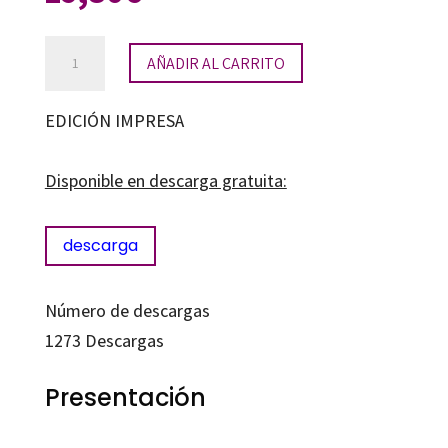
Nuevas
AÑADIR AL CARRITO
tendencias
en
EDICIÓN IMPRESA
investigación
e
Disponible en descarga gratuita:
innovación
en
descarga
Didáctica
de
Número de descargas
la
1273
Descargas
Lengua
y
Presentación
la
Literatura