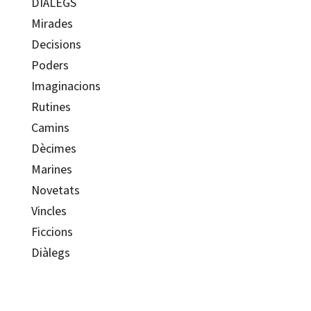
DIÀLEGS
Mirades
Decisions
Poders
Imaginacions
Rutines
Camins
Dècimes
Marines
Novetats
Vincles
Ficcions
Diàlegs
Josep Muñoz Redón; Manel Güell Barceló