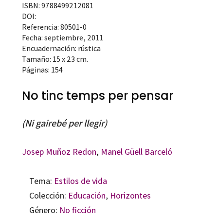
ISBN: 9788499212081
DOI:
Referencia: 80501-0
Fecha: septiembre, 2011
Encuadernación: rústica
Tamaño: 15 x 23 cm.
Páginas: 154
No tinc temps per pensar
(Ni gairebé per llegir)
Josep Muñoz Redon
,
Manel Güell Barceló
Tema:
Estilos de vida
Colección:
Educación
,
Horizontes
Género:
No ficción