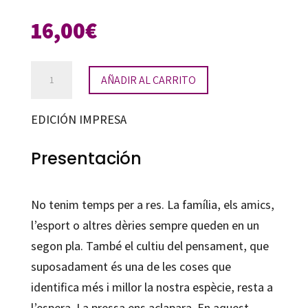
16,00
€
No
AÑADIR AL CARRITO
tinc
temps
EDICIÓN IMPRESA
per
pensar
Presentación
cantidad
No tenim temps per a res. La família, els amics,
l’esport o altres dèries sempre queden en un
segon pla. També el cultiu del pensament, que
suposadament és una de les coses que
identifica més i millor la nostra espècie, resta a
l’espera. La pressa ens aclapara. En aquest