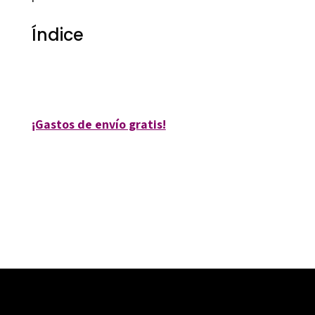
Índice
9788412581621
¡Gastos de envío gratis!