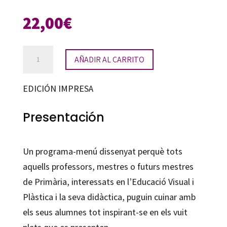
22,00
€
No
AÑADIR AL CARRITO
és
un
EDICIÓN IMPRESA
llibre
de
Presentación
receptes
cantidad
Un programa-menú dissenyat perquè tots
aquells professors, mestres o futurs mestres
de Primària, interessats en l’Educació Visual i
Plàstica i la seva didàctica, puguin cuinar amb
els seus alumnes tot inspirant-se en els vuit