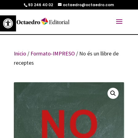
93 246 40 02
octaedro@octaedro.com
Abrir barra de herramientas
Inicio
/
Formato-IMPRESO
/ No és un llibre de
receptes