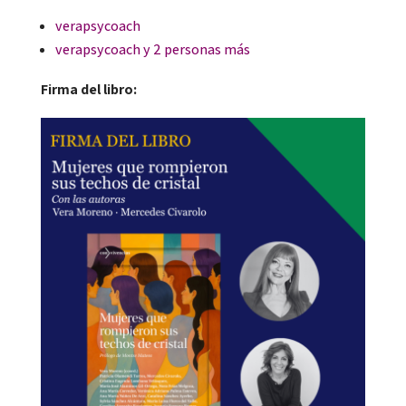
verapsycoach
verapsycoach y 2 personas más
Firma del libro: