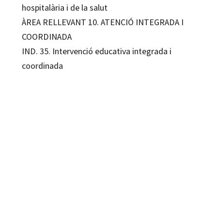
hospitalària i de la salut
ÀREA RELLEVANT 10. ATENCIÓ INTEGRADA I
COORDINADA
IND. 35. Intervenció educativa integrada i
coordinada
978-84-1079-151-0
08301-1
08301-1