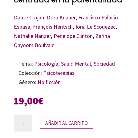
Dante Trojan
,
Dora Knauer
,
Francisco Palacio
Espasa
,
François Hentsch
,
Iona Le Scouëzec
,
Nathalie Nanzer
,
Penelope Clinton
,
Zarina
Qayoom Boulvain
Tema:
Psicología
,
Salud Mental
,
Sociedad
Colección:
Psicoterapias
Género:
No ficción
19,00
€
Manual
AÑADIR AL CARRITO
de
psicoterapia