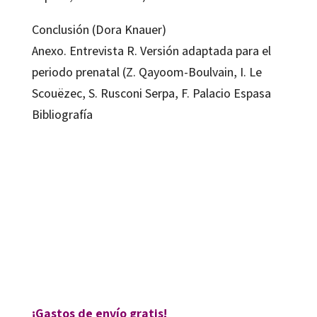
Conclusión (Dora Knauer)
Anexo. Entrevista R. Versión adaptada para el
periodo prenatal (Z. Qayoom-Boulvain, I. Le
Scouëzec, S. Rusconi Serpa, F. Palacio Espasa
Bibliografía
Dante Trojan; Dora Knauer; Francisco Palacio Espasa; François Hentsch; Iona
Le Scouëzec; Nathalie Nanzer; Penelope Clinton; Zarina Qayoom Boulvain
9788417219024
9788418083488
8016-0
8016-4
¡Gastos de envío gratis!